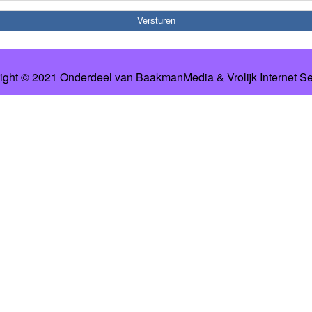
ight © 2021 Onderdeel van
BaakmanMedia
&
Vrolijk Internet S