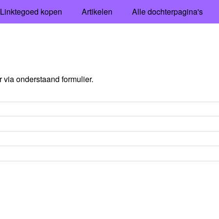
Linktegoed kopen
Artikelen
Alle dochterpagina's
via onderstaand formulier.